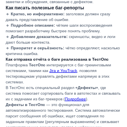
заметки и обсуждения, связанные с дефектом.
Как писать полезные баг-репорты
🔹
Кратко, но информативно:
заголовок должен сразу
давать представление об ошибке.
🔹
Подробное описание:
чёткие шаги воспроизведения
помогают разработчику быстрее понять проблему.
🔹
Добавление доказательств:
скриншоты, видео и логи
дают больше контекста.
🔹
Приоритет и серьёзность:
чётко определяют, насколько
критична ошибка.
Как отправка отчёта о баге реализована в ТестОпс
Платформа
ТестОпс
интегрируется с баг-трекинговыми
системами, такими как
Jira и YouTrack
, позволяя
тестировщикам управлять дефектами напрямую в этих
системах.
В ТестОпс есть специальный раздел
«Дефекты»
, где
система помогает сортировать баги в автотестах и связывать
их с задачами из баг-трекеров (
Подробнее
).
Дефекты в ТестОпс
— это функционал для
автоматизированного тестирования. Система автоматически
парсит сообщения об ошибках, ищет совпадения по
заданным правилам (регулярным выражениям) и связывает