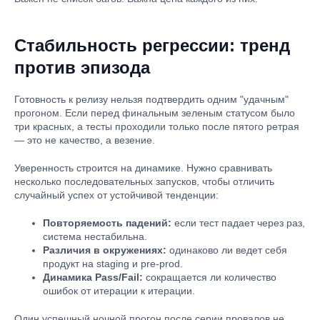
Стабильность регрессии: тренд
против эпизода
Готовность к релизу нельзя подтвердить одним "удачным"
прогоном. Если перед финальным зеленым статусом было
три красных, а тесты проходили только после пятого ретрая
— это не качество, а везение.
Уверенность строится на динамике. Нужно сравнивать
несколько последовательных запусков, чтобы отличить
случайный успех от устойчивой тенденции:
Повторяемость падений:
если тест падает через раз,
система нестабильна.
Различия в окружениях:
одинаково ли ведет себя
продукт на staging и pre-prod.
Динамика Pass/Fail:
сокращается ли количество
ошибок от итерации к итерации.
Один успешный ночной прогон после серии провалов не