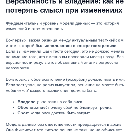
Версионность и владение: как не
потерять смысл при изменениях
Фундаментальный уровень модели данных — это история
изменений и ответственность.
Во-первых, важна разница между
актуальным тест-кейсом
и тем, который был
использован в конкретном релизе
.
Если вы изменили шаги теста сегодня, это не должно менять
понимание того, что именно вы проверяли месяц назад. Без
версионности результатов объективный анализ регрессии
невозможен.
Во-вторых, любое исключение (exception) должно иметь имя.
Если тест упал, но релиз выпустили, решение не может быть
«общим». У каждого исключения должны быть:
Владелец:
кто взял на себя риск.
Обоснование:
почему сбой не блокирует релиз.
Срок:
когда риск должен быть закрыт.
Модель данных без ответственности превращается в архив.
Она фиксирует, что «что-то пошло не так», но не объясняет,