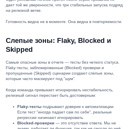
дает той же уверенности, что три стабильных запуска подряд
на релизной ветке.
Готовность видна не в моменте. Она видна в повторяемости.
Слепые зоны: Flaky, Blocked и
Skipped
Самые опасные зоны в отчете — тесты без четкого статуса.
Flaky-тесты, заблокированные (Blocked) проверки и
пропущенные (Skipped) сценарии создают слепые зоны,
которые часто маскируют под "шум".
Когда команда привыкает игнорировать нестабильность,
релизный сигнал перестает быть достоверным:
Flaky-тесты
подрывают доверие к автоматизации.
Если тест "иногда падает сам по себе", реальные
регрессии начинают игнорировать.
Blocked-проверки
— это отсутствие ответа. Мы не
знаем, работает ли функция, так как не смогли до неё