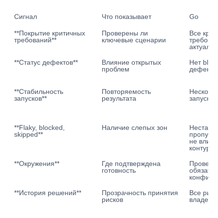
Сигнал
Что показывает
Go
**Покрытие критичных 
Проверены ли 
Все крит
требований**
ключевые сценарии
требован
актуаль
**Статус дефектов**
Влияние открытых 
Нет blocke
проблем
дефекто
**Стабильность 
Повторяемость 
Нескольк
запусков**
результата
запусков
**Flaky, blocked, 
Наличие слепых зон
Нестабил
skipped**
пропуще
не влияю
контур
**Окружения**
Где подтверждена 
Провере
готовность
обязател
конфигу
**История решений**
Прозрачность принятия 
Все риск
рисков
владельц