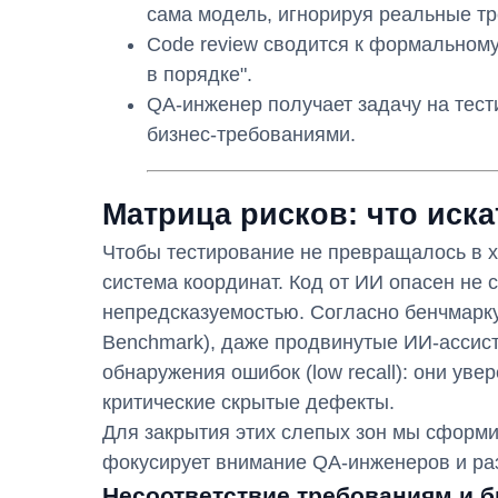
сама модель, игнорируя реальные т
Code review сводится к формальному 
в порядке".
QA-инженер получает задачу на тест
бизнес-требованиями.
Матрица рисков: что иска
Чтобы тестирование не превращалось в х
система координат. Код от ИИ опасен не 
непредсказуемостью. Согласно бенчмарк
Benchmark), даже продвинутые ИИ-ассис
обнаружения ошибок (low recall): они уве
критические скрытые дефекты.
Для закрытия этих слепых зон мы сформи
фокусирует внимание QA-инженеров и раз
Несоответствие требованиям и б