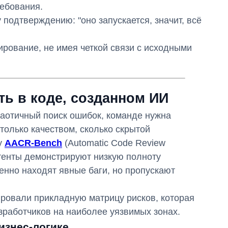
ребования.
подтверждению: "оно запускается, значит, всё
ирование, не имея четкой связи с исходными
ть в коде, созданном ИИ
аотичный поиск ошибок, команде нужна
столько качеством, сколько скрытой
у
AACR-Bench
(Automatic Code Review
тенты демонстрируют низкую полноту
ренно находят явные баги, но пропускают
ровали прикладную матрицу рисков, которая
работчиков на наиболее уязвимых зонах.
изнес-логике