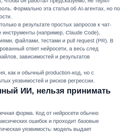
к, чтобы он работал предсказуемо, не терял
оль. Формально эта статья об AI-агентах, но по
ости.
только в результате простых запросов к чат-
 инструменты (например, Claude Code),
ми, файлами, тестами и pull request (PR). В
рованный ответ нейросети, а весь след
-файлов, зависимостей и результатов
, как и обычный production-код, но с
тых уязвимостей и рисков регрессии.
нный ИИ, нельзя принимать
ечная форма. Код от нейросети обычно
таксических ошибок и проходит базовые
тическая уязвимость: модель выдает