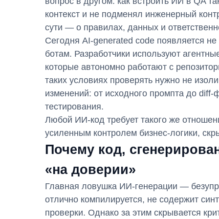
вопрос в другом: как встроить ИИ в QA та
контекст и не подменял инженерный контр
сути — о правилах, данных и ответственн
Сегодня AI-generated code появляется не 
ботам. Разработчики используют агентные
которые автономно работают с репозитория
таких условиях проверять нужно не изоли
изменений: от исходного промпта до diff
тестирования.
Любой ИИ-код требует такого же отношения
усиленным контролем бизнес-логики, скры
Почему код, сгенерирова
«на доверии»
Главная ловушка ИИ-генерации — безупр
отлично компилируется, не содержит син
проверки. Однако за этим скрывается кри