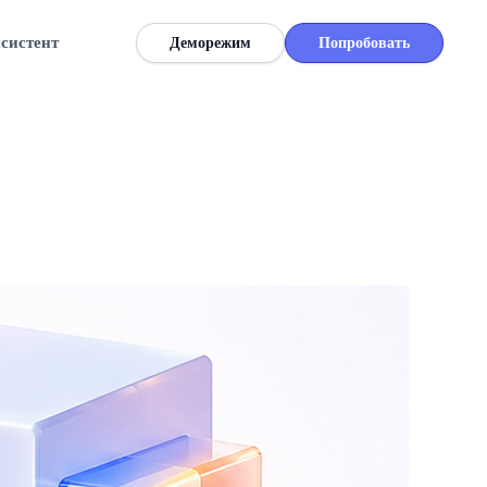
ссистент
Деморежим
Попробовать