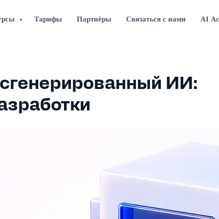
урсы
Тарифы
Партнёры
Связаться с нами
AI А
, сгенерированный ИИ:
разработки