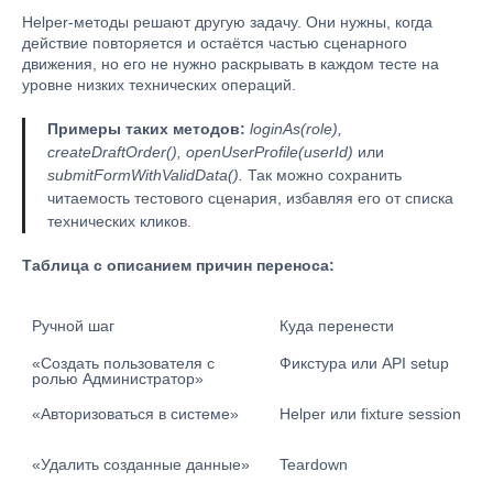
Helper-методы решают другую задачу. Они нужны, когда
действие повторяется и остаётся частью сценарного
движения, но его не нужно раскрывать в каждом тесте на
уровне низких технических операций.
Примеры таких методов:
loginAs(role),
createDraftOrder(), openUserProfile(userId)
или
submitFormWithValidData().
Так можно сохранить
читаемость тестового сценария, избавляя его от списка
технических кликов.
Таблица с описанием причин переноса:
Ручной шаг
Куда перенести
«Создать пользователя с 
Фикстура или API setup
ролью Администратор»
«Авторизоваться в системе»
Helper или fixture session
«Удалить созданные данные»
Teardown